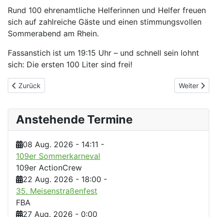
Rund 100 ehrenamtliche Helferinnen und Helfer freuen
sich auf zahlreiche Gäste und einen stimmungsvollen
Sommerabend am Rhein.
Fassanstich ist um 19:15 Uhr – und schnell sein lohnt
sich: Die ersten 100 Liter sind frei!
Vorheriger Beitrag: Sommer, Sonne, Sonnwendfeier: Ein rundum 
Nächster Be
Zurück
Weiter
Anstehende Termine
08 Aug. 2026
-
14:11
-
109er Sommerkarneval
109er ActionCrew
22 Aug. 2026
-
18:00
-
35. Meisenstraßenfest
FBA
27 Aug. 2026
-
0:00