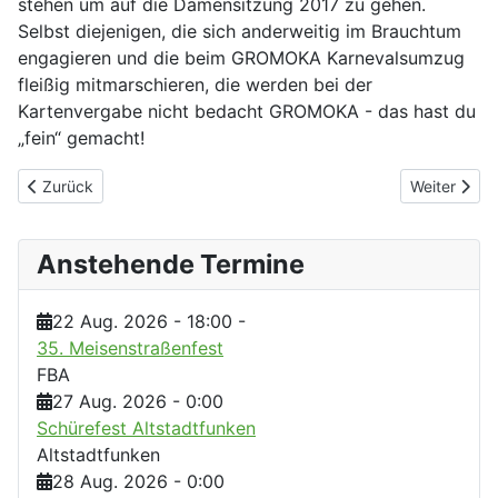
stehen um auf die Damensitzung 2017 zu gehen.
Selbst diejenigen, die sich anderweitig im Brauchtum
engagieren und die beim GROMOKA Karnevalsumzug
fleißig mitmarschieren, die werden bei der
Kartenvergabe nicht bedacht GROMOKA - das hast du
„fein“ gemacht!
Vorheriger Beitrag: Beim Friseur
Nächster Be
Zurück
Weiter
Anstehende Termine
22 Aug. 2026
-
18:00
-
35. Meisenstraßenfest
FBA
27 Aug. 2026
-
0:00
Schürefest Altstadtfunken
Altstadtfunken
28 Aug. 2026
-
0:00